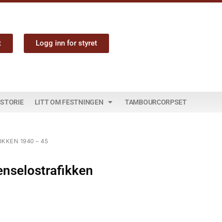
t
Logg inn for styret
ISTORIE
LITT OM FESTNINGEN
TAMBOURCORPSET
KKEN 1940 – 45
renselostrafikken