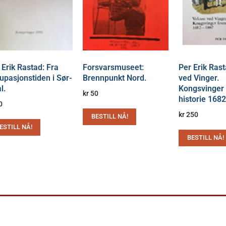
 Erik Rastad: Fra
Forsvarsmuseet:
Per Erik Ras
upasjonstiden i Sør-
Brennpunkt Nord.
ved Vinger.
l.
Kongsvinger 
kr
50
historie 168
0
kr
250
BESTILL NÅ!
ESTILL NÅ!
BESTILL NÅ!