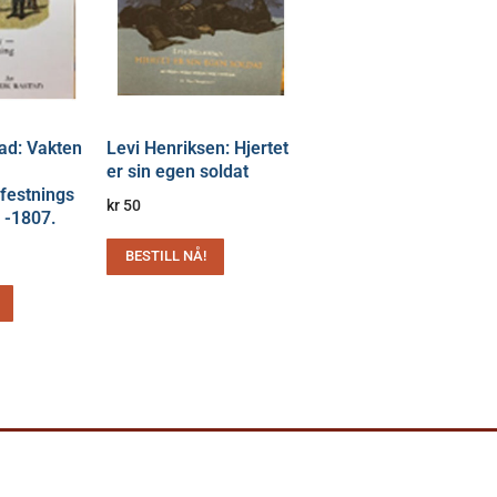
tad: Vakten
Levi Henriksen: Hjertet
er sin egen soldat
festnings
kr
50
2 -1807.
BESTILL NÅ!