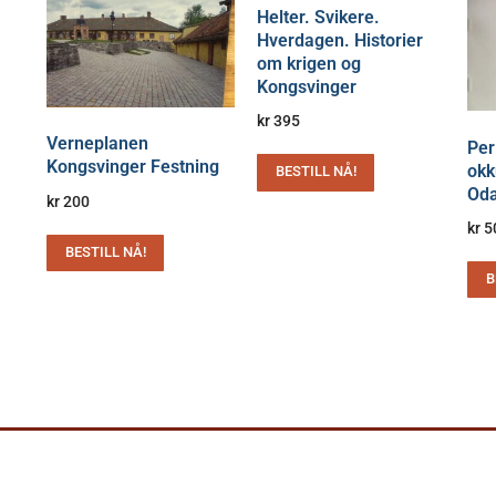
Helter. Svikere.
Hverdagen. Historier
om krigen og
Kongsvinger
kr
395
Verneplanen
Per
Kongsvinger Festning
okk
BESTILL NÅ!
Oda
kr
200
kr
5
BESTILL NÅ!
B