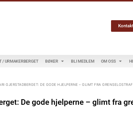
Kontak
T / URMAKERBERGET
BØKER
BLI MEDLEM
OM OSS
H
ARI GJERSTADBERGET: DE GODE HJELPERNE – GLIMT FRA GRENSELOSTRAFI
erget: De gode hjelperne – glimt fra g