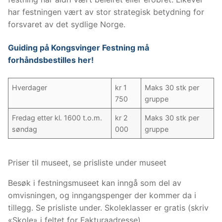
har festningen vært av stor strategisk betydning for
forsvaret av det sydlige Norge.
Guiding på Kongsvinger Festning må
forhåndsbestilles her!
Hverdager
kr 1
Maks 30 stk per
750
gruppe
Fredag etter kl. 1600 t.o.m.
kr 2
Maks 30 stk per
søndag
000
gruppe
Priser til museet, se prisliste under museet
Besøk i festningsmuseet kan inngå som del av
omvisningen, og inngangspenger der kommer da i
tillegg. Se prisliste under. Skoleklasser er gratis (skriv
«Skole» i feltet for Fakturaadresse).