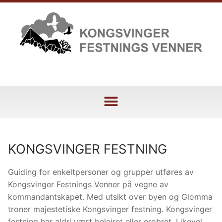
KONGSVINGER FESTNING
Guiding for enkeltpersoner og grupper utføres av
Kongsvinger Festnings Venner på vegne av
kommandantskapet. Med utsikt over byen og Glomma
troner majestetiske Kongsvinger festning. Kongsvinger
festning har aldri vært beleiret eller erobret. Likevel